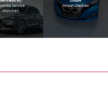
Vertriebs KG
GmbH
yundai Service
Nissan Dachau
München