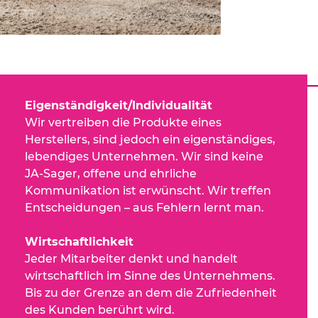
Eigenständigkeit/Individualität
Wir vertreiben die Produkte eines
Herstellers, sind jedoch ein eigenständiges,
lebendiges Unternehmen. Wir sind keine
JA-Sager, offene und ehrliche
Kommunikation ist erwünscht. Wir treffen
Entscheidungen – aus Fehlern lernt man.
Wirtschaftlichkeit
Jeder Mitarbeiter denkt und handelt
wirtschaftlich im Sinne des Unternehmens.
Bis zu der Grenze an dem die Zufriedenheit
des Kunden berührt wird.