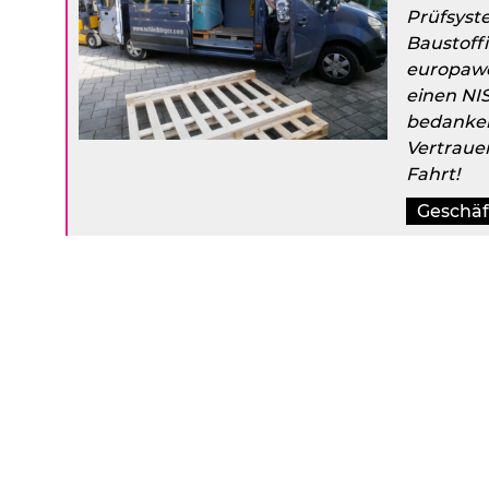
Prüfsyst
Baustoffi
europawe
einen NIS
bedanken
Vertraue
Fahrt!
Geschä