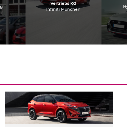
Vertriebs KG
ng
H
Infiniti München